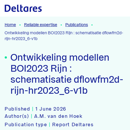
Naar hoofdcontent
Home
Reliable expertise
Publications
Ontwikkeling modellen BOI2023 Rijn : schematisatie dflowfm2d-
rijn-hr2023_6-v1b
Ontwikkeling modellen
BOI2023 Rijn :
schematisatie dflowfm2d-
rijn-hr2023_6-v1b
Published
|
1 June 2026
Author(s)
|
A.M. van den Hoek
Publication type
|
Report Deltares