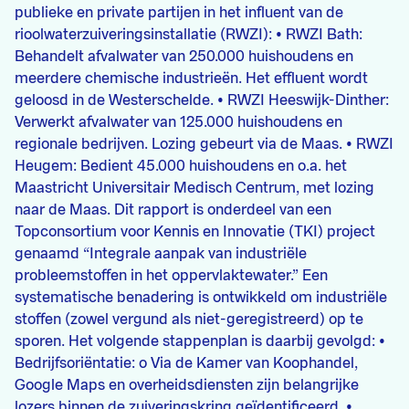
publieke en private partijen in het influent van de
rioolwaterzuiveringsinstallatie (RWZI): • RWZI Bath:
Behandelt afvalwater van 250.000 huishoudens en
meerdere chemische industrieën. Het effluent wordt
geloosd in de Westerschelde. • RWZI Heeswijk-Dinther:
Verwerkt afvalwater van 125.000 huishoudens en
regionale bedrijven. Lozing gebeurt via de Maas. • RWZI
Heugem: Bedient 45.000 huishoudens en o.a. het
Maastricht Universitair Medisch Centrum, met lozing
naar de Maas. Dit rapport is onderdeel van een
Topconsortium voor Kennis en Innovatie (TKI) project
genaamd “Integrale aanpak van industriële
probleemstoffen in het oppervlaktewater.” Een
systematische benadering is ontwikkeld om industriële
stoffen (zowel vergund als niet-geregistreerd) op te
sporen. Het volgende stappenplan is daarbij gevolgd: •
Bedrijfsoriëntatie: o Via de Kamer van Koophandel,
Google Maps en overheidsdiensten zijn belangrijke
lozers binnen de zuiveringskring geïdentificeerd. •