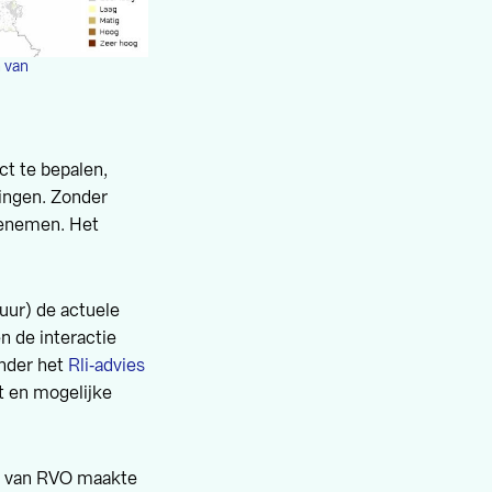
n van
ct te bepalen,
ingen. Zonder
oenemen. Het
tuur) de actuele
n de interactie
onder het
Rli‑advies
at en mogelijke
ht van RVO maakte