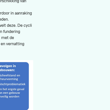
erschikking van
ardoor in aanraking
eden.
welt deze. De cycli
n fundering
n met de
 en vernatting