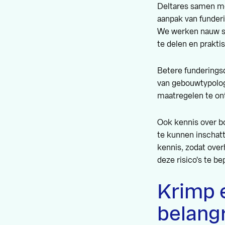
Deltares samen m
aanpak van funder
We werken nauw s
te delen en prakti
Betere funderingsd
van gebouwtypologi
maatregelen te on
Ook kennis over b
te kunnen inschat
kennis, zodat ove
deze risico's te b
Krimp 
belang