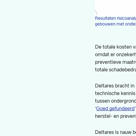
Resultaten risicoanal
gebouwen met ondiepe
De totale kosten v
omdat er onzekerh
preventieve maatr
totale schadebedra
Deltares bracht in
technische kennis
tussen ondergrond
‘
Goed gefundeerd
’
herstel- en preve
Deltares is nauw b