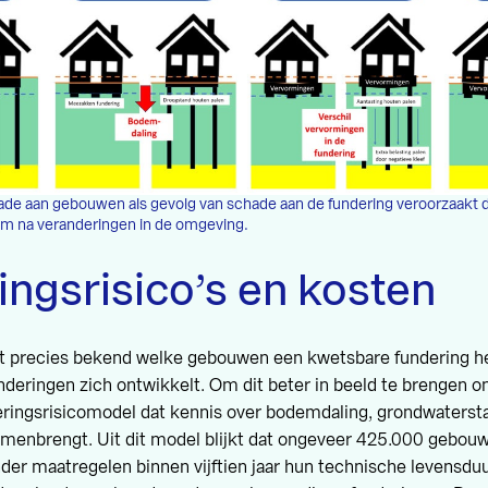
ade aan gebouwen als gevolg van schade aan de fundering veroorzaakt 
m na veranderingen in de omgeving.
ngsrisico’s en kosten
iet precies bekend welke gebouwen een kwetsbare fundering 
underingen zich ontwikkelt. Om dit beter in beeld te brengen 
eringsrisicomodel dat kennis over bodemdaling, grondwaterst
amenbrengt. Uit dit model blijkt dat ongeveer 425.000 gebo
nder maatregelen binnen vijftien jaar hun technische levensdu