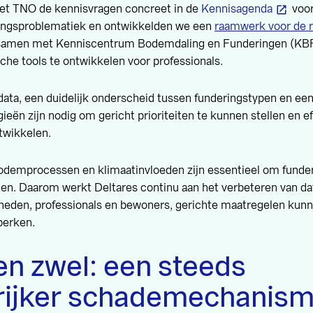
et TNO de kennisvragen concreet in de
Kennisagenda
voor
ingsproblematiek en ontwikkelden we een
raamwerk voor de r
amen met Kenniscentrum Bodemdaling en Funderingen (KBF
sche tools te ontwikkelen voor professionals.
ata, een duidelijk onderscheid tussen funderingstypen en een
eën zijn nodig om gericht prioriteiten te kunnen stellen en e
twikkelen.
odemprocessen en klimaatinvloeden zijn essentieel om funder
ten. Daarom werkt Deltares continu aan het verbeteren van da
rheden, professionals en bewoners, gerichte maatregelen k
eperken.
en zwel: een steeds
rijker schademechanis