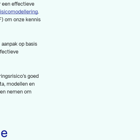
 een effectieve
isicomodellering
.
) om onze kennis
 aanpak op basis
ffectieve
ingsrisico’s goed
ta, modellen en
unnen nemen om
me