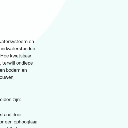
 watersysteem en
grondwaterstanden
. Hoe kwetsbaar
, terwijl ondiepe
ssen bodem en
ebouwen,
iden zijn:
rstand door
oor een ophooglaag