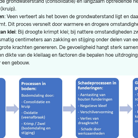
n de grondwaterstand (consolidatie) en langzaam optredende h
(kruip).
en
: Veen verteert als het boven de grondwaterstand ligt en da
mt. Dit proces versnelt door warmere en drogere omstandigh
an klei
: Bij droogte krimpt klei; bij nattere omstandigheden z
matig centimeters aan zakking en stijging onder delen van ee
grote krachten genereren. De gevoeligheid hangt sterk same
 dikte van de kleilaag en factoren die bepalen hoe uitdroging
r een gebouw.