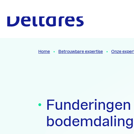
Naar hoofdcontent
Naar homepage
Home
Betrouwbare expertise
Onze exper
Funderingen
bodemdaling