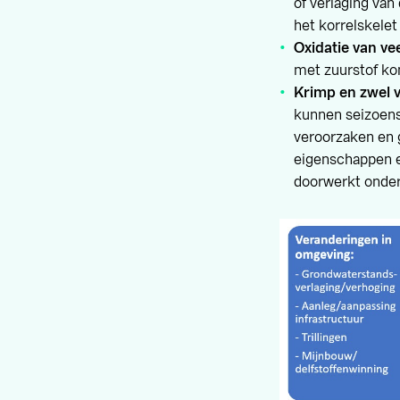
of verlaging va
het korrelskelet 
Oxidatie van ve
met zuurstof ko
Krimp en zwel v
kunnen seizoens
veroorzaken en 
eigenschappen en
doorwerkt onde