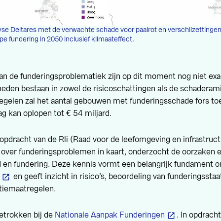
yse Deltares met de verwachte schade voor paalrot en verschilzettinge
 fundering in 2050 inclusief klimaateffect.
an de funderingsproblematiek zijn op dit moment nog niet exa
eden bestaan in zowel de risicoschattingen als de schaderam
egelen zal het aantal gebouwen met funderingsschade fors t
g kan oplopen tot € 54 miljard.
 opdracht van de Rli (Raad voor de leefomgeving en infrastruc
 over funderingsproblemen in kaart, onderzocht de oorzaken e
 en fundering. Deze kennis vormt een belangrijk fundament 
en geeft inzicht in risico’s, beoordeling van funderingssta
ntiemaatregelen.
etrokken bij de
Nationale Aanpak Funderingen
. In opdrac