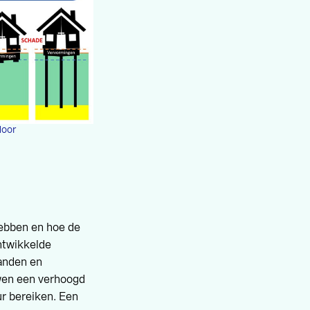
door
hebben en hoe de
ontwikkelde
anden en
uwen een verhoogd
ur bereiken. Een