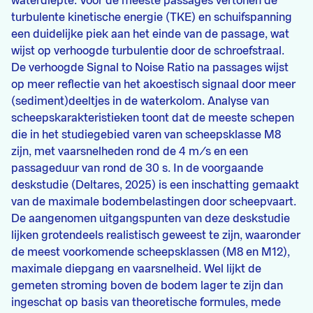
waterdiepte. Voor de meeste passages vertonen de
turbulente kinetische energie (TKE) en schuifspanning
een duidelijke piek aan het einde van de passage, wat
wijst op verhoogde turbulentie door de schroefstraal.
De verhoogde Signal to Noise Ratio na passages wijst
op meer reflectie van het akoestisch signaal door meer
(sediment)deeltjes in de waterkolom. Analyse van
scheepskarakteristieken toont dat de meeste schepen
die in het studiegebied varen van scheepsklasse M8
zijn, met vaarsnelheden rond de 4 m/s en een
passageduur van rond de 30 s. In de voorgaande
deskstudie (Deltares, 2025) is een inschatting gemaakt
van de maximale bodembelastingen door scheepvaart.
De aangenomen uitgangspunten van deze deskstudie
lijken grotendeels realistisch geweest te zijn, waaronder
de meest voorkomende scheepsklassen (M8 en M12),
maximale diepgang en vaarsnelheid. Wel lijkt de
gemeten stroming boven de bodem lager te zijn dan
ingeschat op basis van theoretische formules, mede