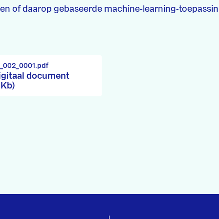
len of daarop gebaseerde machine‑learning‑toepassi
5_002_0001.pdf
igitaal document
 Kb)