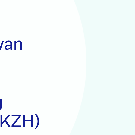
van
g
(KZH)