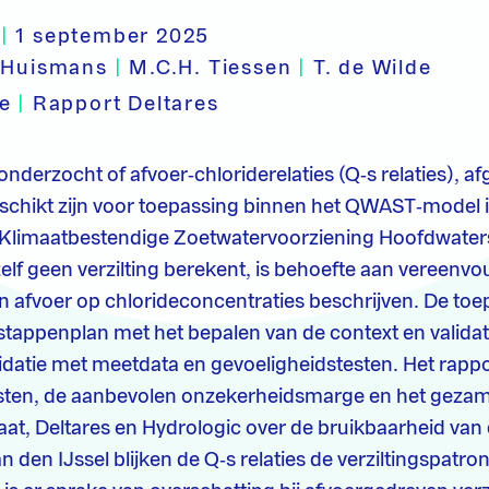
|
1 september 2025
. Huismans
|
M.C.H. Tiessen
|
T. de Wilde
pe
|
Rapport Deltares
 onderzocht of afvoer‑chloriderelaties (Q‑s relaties), afg
schikt zijn voor toepassing binnen het QWAST‑model i
Klimaatbestendige Zoetwatervoorziening Hoofdwater
 geen verzilting berekent, is behoefte aan vereenvou
an afvoer op chlorideconcentraties beschrijven. De toe
 stappenplan met het bepalen van de context en valida
lidatie met meetdata en gevoeligheidstesten. Het rappo
msten, de aanbevolen onzekerheidsmarge en het gezam
aat, Deltares en Hydrologic over de bruikbaarheid van d
 den IJssel blijken de Q‑s relaties de verziltingspatro