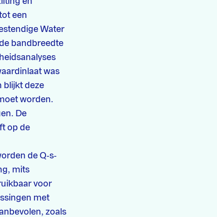
ilting en
tot een
estendige Water
n de bandbreedte
heidsanalyses
waardinlaat was
blijkt deze
n moet worden.
gen. De
ft op de
worden de Q‑s‑
ng, mits
ruikbaar voor
passingen met
anbevolen, zoals