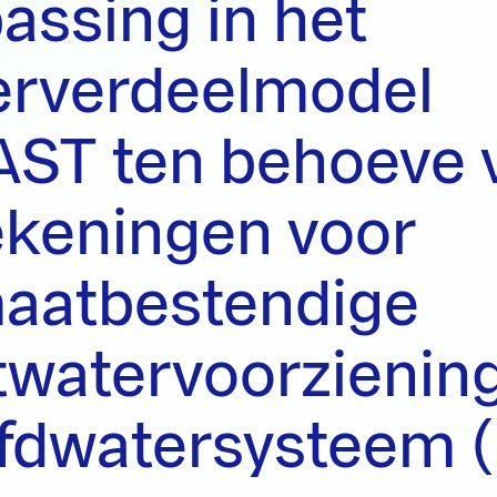
assing in het
erverdeelmodel
ST ten behoeve 
ekeningen voor
maatbestendige
twatervoorzienin
fdwatersysteem 