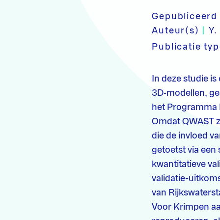
Gepubliceerd
Auteur(s)
|
Y
Publicatie ty
In deze studie is
3D‑modellen, ge
het Programma 
Omdat QWAST zelf
die de invloed v
getoetst via een
kwantitatieve va
validatie-uitko
van Rijkswaterst
Voor Krimpen aan