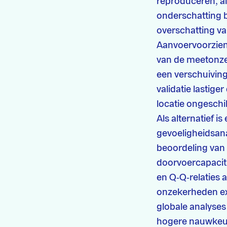
reproduceren, al
onderschatting bi
overschatting v
Aanvoervoorzieni
van de meetonze
een verschuiving
validatie lastig
locatie ongeschi
Als alternatief 
gevoeligheidsanal
beoordeling van 
doorvoercapacit
en Q‑Q‑relaties 
onzekerheden ex
globale analyses
hogere nauwkeuri