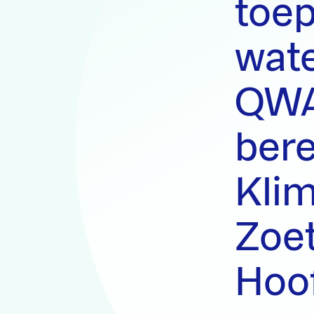
toep
wat
QWA
ber
Kli
Zoe
Hoo