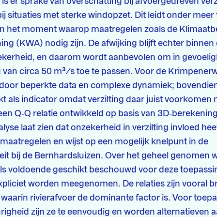
 is er sprake van overschatting bij afvoergedreven verz
j situaties met sterke windopzet. Dit leidt onder meer 
an het moment waarop maatregelen zoals de Klimaatb
ng (KWA) nodig zijn. De afwijking blijft echter binne
kerheid, en daarom wordt aanbevolen om in gevoelig
 van circa 50 m³/s toe te passen. Voor de Krimpener
er door beperkte data en complexe dynamiek; bovendien 
kt als indicator omdat verzilting daar juist voorkome
is een Q‑Q relatie ontwikkeld op basis van 3D‑berekenin
yse laat zien dat onzekerheid in verzilting invloed hee
maatregelen en wijst op een mogelijk knelpunt in de
eit bij de Bernhardsluizen. Over het geheel genomen 
als voldoende geschikt beschouwd voor deze toepassi
pliciet worden meegenomen. De relaties zijn vooral b
 waarin rivierafvoer de dominante factor is. Voor toe
gheid zijn ze te eenvoudig en worden alternatieven a