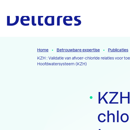
Naar hoofdcontent
Naar homepage
Home
Betrouwbare expertise
Publicaties
KZH : Validatie van afvoer-chloride relaties voo
Hoofdwatersysteem (KZH)
KZH 
chlo