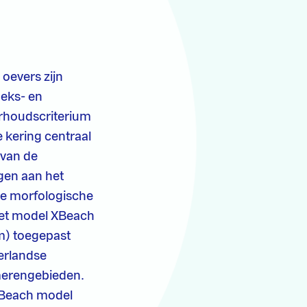
 oevers zijn
oeks- en
erhoudscriterium
 kering centraal
 van de
gen aan het
de morfologische
Het model XBeach
m) toegepast
erlandse
 merengebieden.
XBeach model