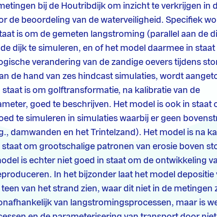
etingen bij de Houtribdijk om inzicht te verkrijgen in
or de beoordeling van de waterveiligheid. Specifiek w
staat is om de gemeten langstroming (parallel aan de di
 de dijk te simuleren, en of het model daarmee in staat
gische verandering van de zandige oevers tijdens st
an de hand van zes hindcast simulaties, wordt aanget
staat is om golftransformatie, na kalibratie van de
meter, goed te beschrijven. Het model is ook in staat
ed te simuleren in simulaties waarbij er geen boven
.g., damwanden en het Trintelzand). Het model is na ka
 staat om grootschalige patronen van erosie boven st
odel is echter niet goed in staat om de ontwikkeling va
eproduceren. In het bijzonder laat het model depositi
een van het strand zien, waar dit niet in de metingen z
onafhankelijk van langstromingsprocessen, maar is we
essen en de parameterisering van transport door niet-