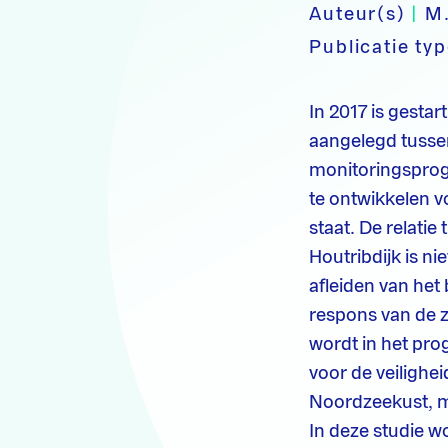
Auteur(s)
|
M.
Publicatie ty
In 2017 is gestar
aangelegd tussen
monitoringsprog
te ontwikkelen v
staat. De relati
Houtribdijk is n
afleiden van he
respons van de 
wordt in het pr
voor de veiligh
Noordzeekust, ma
In deze studie 