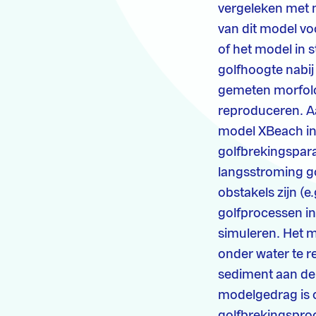
vergeleken met m
van dit model vo
of het model in 
golfhoogte nabij
gemeten morfolo
reproduceren. A
model XBeach in 
golfbrekingspara
langsstroming go
obstakels zijn (e
golfprocessen in
simuleren. Het m
onder water te r
sediment aan de t
modelgedrag is 
golfbrekingsproc