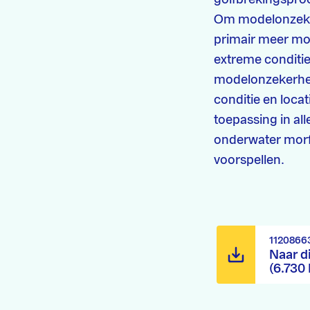
Om modelonzekerh
primair meer mor
extreme conditie
modelonzekerhed
conditie en loca
toepassing in a
onderwater morf
voorspellen.
1120866
Naar d
(6.730