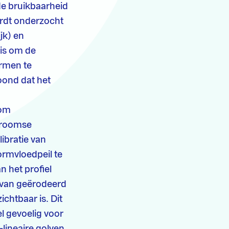
 de bruikbaarheid
ordt onderzocht
jk) en
 is om de
ormen te
oond dat het
 om
stroomse
libratie van
ormvloedpeil te
n het profiel
e van geërodeerd
ichtbaar is. Dit
l gevoelig voor
lineaire golven.