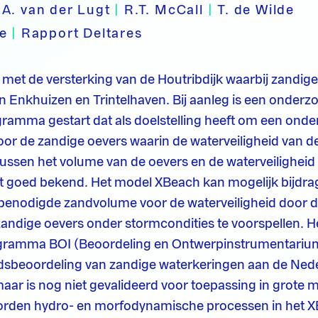
A. van der Lugt
|
R.T. McCall
|
T. de Wilde
pe
|
Rapport Deltares
t met de versterking van de Houtribdijk waarbij zandige
 Enkhuizen en Trintelhaven. Bij aanleg is een onderz
ramma gestart dat als doelstelling heeft om een ond
oor de zandige oevers waarin de waterveiligheid van de
e tussen het volume van de oevers en de waterveiligheid
iet goed bekend. Het model XBeach kan mogelijk bijdra
t benodigde zandvolume voor de waterveiligheid door 
zandige oevers onder stormcondities te voorspellen. 
ogramma BOI (Beoordeling en Ontwerpinstrumentariu
eidsbeoordeling van zandige waterkeringen aan de Ned
ar is nog niet gevalideerd voor toepassing in grote
worden hydro- en morfodynamische processen in het 