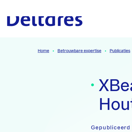
Naar hoofdcontent
Naar homepage
Home
Betrouwbare expertise
Publicaties
XBe
Hout
Gepubliceerd