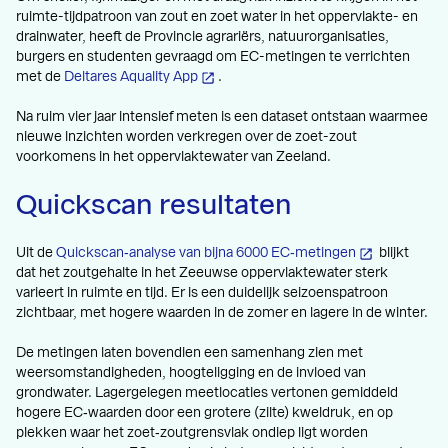
ruimte-tijdpatroon van zout en zoet water in het oppervlakte- en
drainwater, heeft de Provincie agrariërs, natuurorganisaties,
burgers en studenten gevraagd om EC-metingen te verrichten
met de
Deltares Aquality App
.
Na ruim vier jaar intensief meten is een dataset ontstaan waarmee
nieuwe inzichten worden verkregen over de zoet-zout
voorkomens in het oppervlaktewater van Zeeland.
Quickscan resultaten
Uit de
Quickscan‑analyse van bijna 6000 EC‑metingen
blijkt
dat het zoutgehalte in het Zeeuwse oppervlaktewater sterk
varieert in ruimte en tijd. Er is een duidelijk seizoenspatroon
zichtbaar, met hogere waarden in de zomer en lagere in de winter.
De metingen laten bovendien een samenhang zien met
weersomstandigheden, hoogteligging en de invloed van
grondwater. Lagergelegen meetlocaties vertonen gemiddeld
hogere EC‑waarden door een grotere (zilte) kweldruk, en op
plekken waar het zoet‑zoutgrensvlak ondiep ligt worden