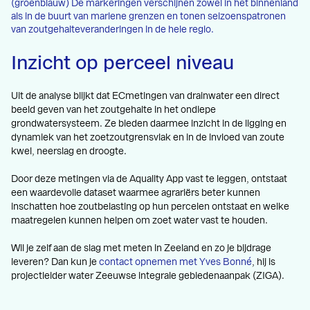
(groenblauw) De markeringen verschijnen zowel in het binnenland
als in de buurt van mariene grenzen en tonen seizoenspatronen
van zoutgehalteveranderingen in de hele regio.
Inzicht op perceel niveau
Uit de analyse blijkt dat ECmetingen van drainwater een direct
beeld geven van het zoutgehalte in het ondiepe
grondwatersysteem. Ze bieden daarmee inzicht in de ligging en
dynamiek van het zoetzoutgrensvlak en in de invloed van zoute
kwel, neerslag en droogte.
Door deze metingen via de Aquality App vast te leggen, ontstaat
een waardevolle dataset waarmee agrariërs beter kunnen
inschatten hoe zoutbelasting op hun percelen ontstaat en welke
maatregelen kunnen helpen om zoet water vast te houden.
Wil je zelf aan de slag met meten in Zeeland en zo je bijdrage
leveren? Dan kun je
contact opnemen met Yves Bonné
, hij is
projectleider water Zeeuwse integrale gebiedenaanpak (ZIGA).