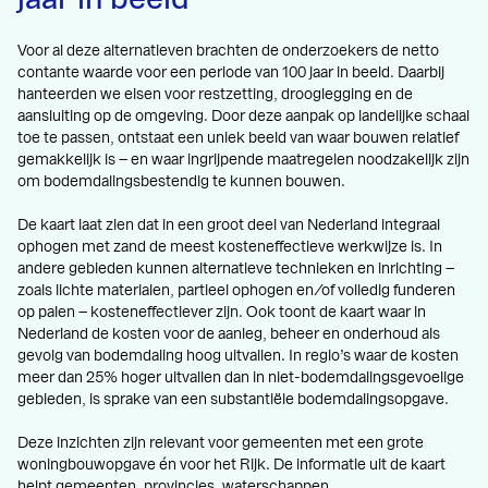
Voor al deze alternatieven brachten de onderzoekers de netto
contante waarde voor een periode van 100 jaar in beeld. Daarbij
hanteerden we eisen voor restzetting, drooglegging en de
aansluiting op de omgeving. Door deze aanpak op landelijke schaal
toe te passen, ontstaat een uniek beeld van waar bouwen relatief
gemakkelijk is – en waar ingrijpende maatregelen noodzakelijk zijn
om bodemdalingsbestendig te kunnen bouwen.
De kaart laat zien dat in een groot deel van Nederland integraal
ophogen met zand de meest kosteneffectieve werkwijze is. In
andere gebieden kunnen alternatieve technieken en inrichting –
zoals lichte materialen, partieel ophogen en/of volledig funderen
op palen – kosteneffectiever zijn. Ook toont de kaart waar in
Nederland de kosten voor de aanleg, beheer en onderhoud als
gevolg van bodemdaling hoog uitvallen. In regio’s waar de kosten
meer dan 25% hoger uitvallen dan in niet-bodemdalingsgevoelige
gebieden, is sprake van een substantiële bodemdalingsopgave.
Deze inzichten zijn relevant voor gemeenten met een grote
woningbouwopgave én voor het Rijk. De informatie uit de kaart
helpt gemeenten, provincies, waterschappen,