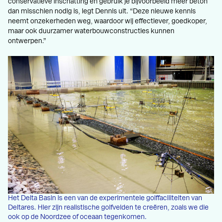
conservatieve inschatting en gebruik je bijvoorbeeld méér beton
dan misschien nodig is, legt Dennis uit. “Deze nieuwe kennis
neemt onzekerheden weg, waardoor wij effectiever, goedkoper,
maar ook duurzamer waterbouwconstructies kunnen
ontwerpen.”
Het Delta Basin is een van de experimentele golffaciliteiten van
Deltares. Hier zijn realistische golfvelden te creëren, zoals we die
ook op de Noordzee of oceaan tegenkomen.