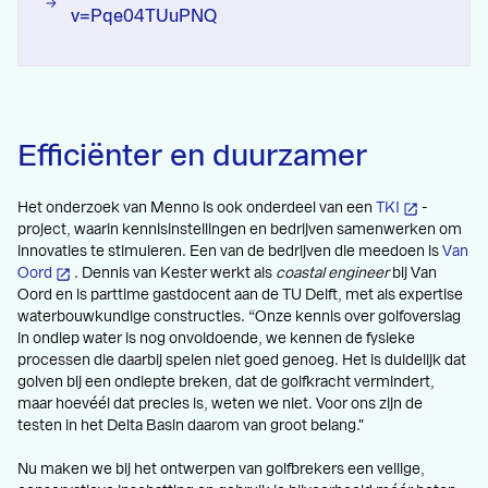
v=Pqe04TUuPNQ
Efficiënter en duurzamer
Het onderzoek van Menno is ook onderdeel van een
TKI
-
project, waarin kennisinstellingen en bedrijven samenwerken om
innovaties te stimuleren. Een van de bedrijven die meedoen is
Van
Oord
. Dennis van Kester werkt als
coastal engineer
bij Van
Oord en is parttime gastdocent aan de TU Delft, met als expertise
waterbouwkundige constructies. “Onze kennis over golfoverslag
in ondiep water is nog onvoldoende, we kennen de fysieke
processen die daarbij spelen niet goed genoeg. Het is duidelijk dat
golven bij een ondiepte breken, dat de golfkracht vermindert,
maar hoevéél dat precies is, weten we niet. Voor ons zijn de
testen in het Delta Basin daarom van groot belang."
Nu maken we bij het ontwerpen van golfbrekers een veilige,