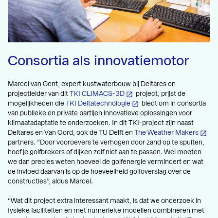
Consortia als innovatiemotor
Marcel van Gent, expert kustwaterbouw bij Deltares en
projectleider van dit
TKI CLIMACS-3D
project, prijst de
mogelijkheden die
TKI Deltatechnologie
biedt om in consortia
van publieke en private partijen innovatieve oplossingen voor
klimaatadaptatie te onderzoeken. In dit TKI-project zijn naast
Deltares en Van Oord, ook de TU Delft en
The Weather Makers
partners. “Door vooroevers te verhogen door zand op te spuiten,
hoef je golfbrekers of dijken zelf niet aan te passen. Wel moeten
we dan precies weten hoeveel de golfenergie vermindert en wat
de invloed daarvan is op de hoeveelheid golfoverslag over de
constructies”, aldus Marcel.
“Wat dit project extra interessant maakt, is dat we onderzoek in
fysieke faciliteiten en met numerieke modellen combineren met