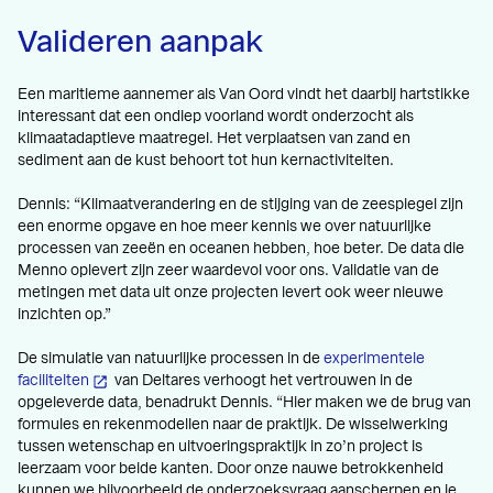
Valideren aanpak
Een maritieme aannemer als Van Oord vindt het daarbij hartstikke
interessant dat een ondiep voorland wordt onderzocht als
klimaatadaptieve maatregel. Het verplaatsen van zand en
sediment aan de kust behoort tot hun kernactiviteiten.
Dennis: “Klimaatverandering en de stijging van de zeespiegel zijn
een enorme opgave en hoe meer kennis we over natuurlijke
processen van zeeën en oceanen hebben, hoe beter. De data die
Menno oplevert zijn zeer waardevol voor ons. Validatie van de
metingen met data uit onze projecten levert ook weer nieuwe
inzichten op.”
De simulatie van natuurlijke processen in de
experimentele
faciliteiten
van Deltares verhoogt het vertrouwen in de
opgeleverde data, benadrukt Dennis. “Hier maken we de brug van
formules en rekenmodellen naar de praktijk. De wisselwerking
tussen wetenschap en uitvoeringspraktijk in zo’n project is
leerzaam voor beide kanten. Door onze nauwe betrokkenheid
kunnen we bijvoorbeeld de onderzoeksvraag aanscherpen en je