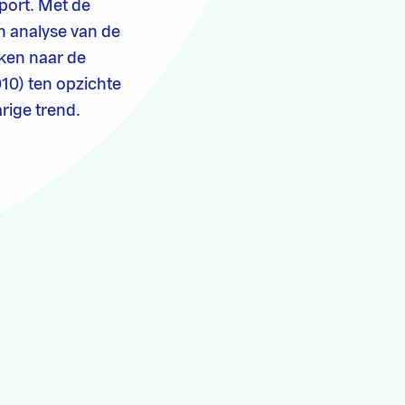
port. Met de
n analyse van de
eken naar de
10) ten opzichte
rige trend.