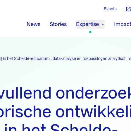
Events
News
Stories
Expertise
Impac
ij in het Schelde-estuarium : data-analyse en toepassingen analytisch 
vullend onderzoe
orische ontwikkel
j in het Schelde-