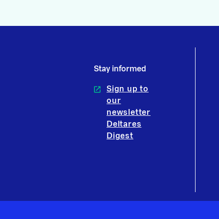
Stay informed
Sign up to
our
newsletter
Deltares
Digest