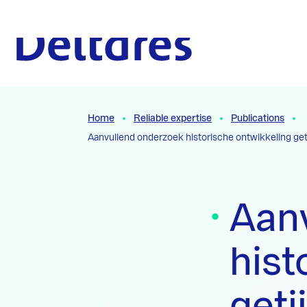
Naar hoofdcontent
To the homepage
Home
Reliable expertise
Publications
Aanvullend onderzoek historische ontwikkeling get
Aan
hist
geti