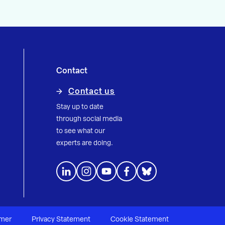
Contact
Contact us
Stay up to date
through social media
to see what our
experts are doing.
imer
Privacy Statement
Cookie Statement