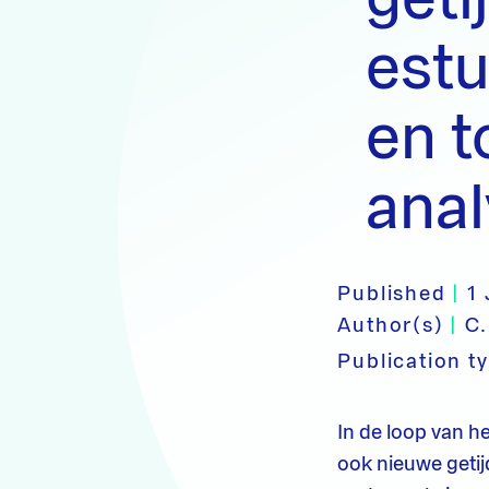
estu
en 
anal
Published
|
1
Author(s)
|
C.
Publication t
In de loop van 
ook nieuwe getijd