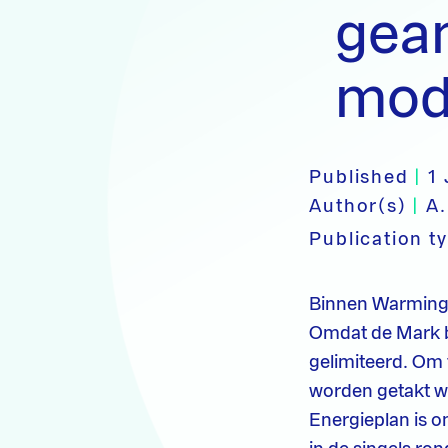
gea
mod
Published
|
1
Author(s)
|
A.
Publication t
Binnen WarmingU
Omdat de Mark bi
gelimiteerd. Om
worden getakt w
Energieplan is o