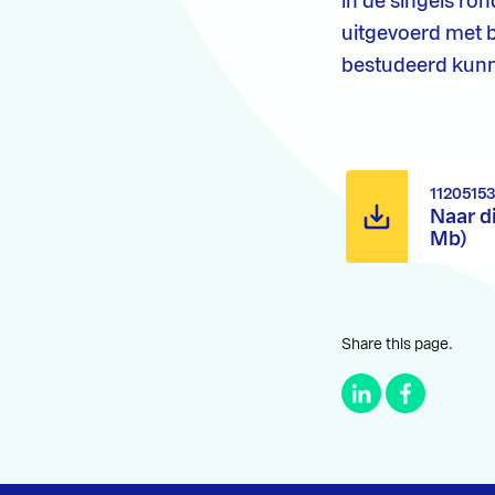
in de singels ro
uitgevoerd met 
bestudeerd kun
1120515
Naar d
Mb)
Share this page.