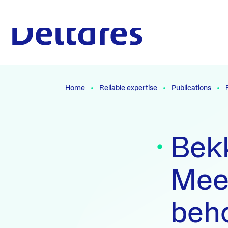
Naar hoofdcontent
To the homepage
Home
Reliable expertise
Publications
Bek
Mee
beho