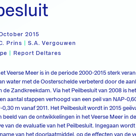
besluit
 October 2015
C. Prins
|
S.A. Vergouwen
ype
|
Report Deltares
et Veerse Meer is in de periode 2000-2015 sterk veran
van water met de Oosterschelde verbeterd door de aan
n de Zandkreekdam. Via het Peilbesluit van 2008 is het 
een aantal stappen verhoogd van een peil van NAP-0,6
-0,30 m vanaf 2011. Het Peilbesluit wordt in 2015 geëv
n beeld van de ontwikkelingen in het Veerse Meer in d
e van de evaluatie van het Peilbesluit. Ingegaan wordt
name van het doorlaatmiddel, op de effecten van de v