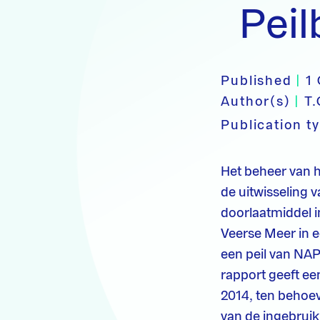
Peil
Published
|
1
Author(s)
|
T.
Publication t
Het beheer van h
de uitwisseling 
doorlaatmiddel i
Veerse Meer in 
een peil van NAP
rapport geeft ee
2014, ten behoev
van de ingebruik