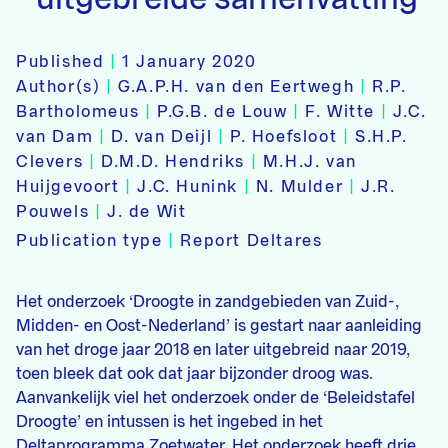
Published
|
1 January 2020
Author(s)
|
G.A.P.H. van den Eertwegh
|
R.P.
Bartholomeus
|
P.G.B. de Louw
|
F. Witte
|
J.C.
van Dam
|
D. van Deijl
|
P. Hoefsloot
|
S.H.P.
Clevers
|
D.M.D. Hendriks
|
M.H.J. van
Huijgevoort
|
J.C. Hunink
|
N. Mulder
|
J.R.
Pouwels
|
J. de Wit
Publication type
|
Report Deltares
Het onderzoek ‘Droogte in zandgebieden van Zuid-,
Midden- en Oost-Nederland’ is gestart naar aanleiding
van het droge jaar 2018 en later uitgebreid naar 2019,
toen bleek dat ook dat jaar bijzonder droog was.
Aanvankelijk viel het onderzoek onder de ‘Beleidstafel
Droogte’ en intussen is het ingebed in het
Deltaprogramma Zoetwater. Het onderzoek heeft drie