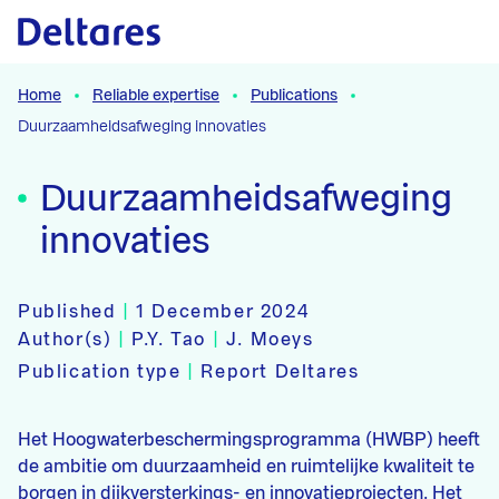
Naar hoofdcontent
Home
Reliable expertise
Publications
Duurzaamheidsafweging innovaties
Duurzaamheidsafweging
innovaties
Published
|
1 December 2024
Author(s)
|
P.Y. Tao
|
J. Moeys
Publication type
|
Report Deltares
Het Hoogwaterbeschermingsprogramma (HWBP) heeft
de ambitie om duurzaamheid en ruimtelijke kwaliteit te
borgen in dijkversterkings- en innovatieprojecten. Het