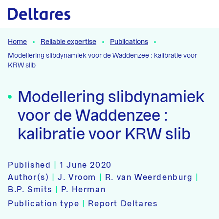
Naar hoofdcontent
Home
Reliable expertise
Publications
Modellering slibdynamiek voor de Waddenzee : kalibratie voor
KRW slib
Modellering slibdynamiek
voor de Waddenzee :
kalibratie voor KRW slib
Published
|
1 June 2020
Author(s)
|
J. Vroom
|
R. van Weerdenburg
|
B.P. Smits
|
P. Herman
Publication type
|
Report Deltares