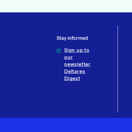
Stay informed
Sign up to
our
newsletter
Deltares
Digest