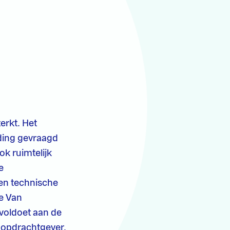
erkt. Het
eding gevraagd
ok ruimtelijk
e
 en technische
e Van
voldoet aan de
e opdrachtgever,