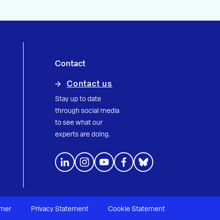
Contact
Contact us
Stay up to date
through social media
to see what our
experts are doing.
imer
Privacy Statement
Cookie Statement