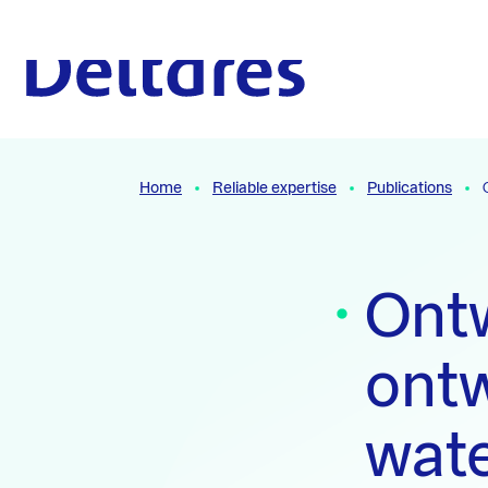
Naar hoofdcontent
To the homepage
Home
Reliable expertise
Publications
Ont
ont
wate