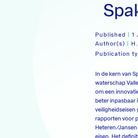
Spa
Published
|
1
Author(s)
|
H.
Publication t
In de kern van 
waterschap Valle
om een innovatie
beter inpasbaar 
veiligheidseisen
rapporten voor 
Heteren/Jansen V
eisen. Het defin