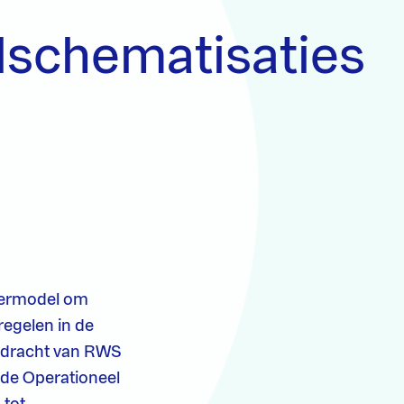
lschematisaties
termodel om
egelen in de
opdracht van RWS
lde Operationeel