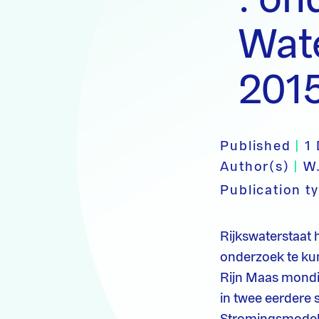
Wat
201
Published
|
1
Author(s)
|
W
Publication t
Rijkswaterstaat
onderzoek te ku
Rijn Maas mondin
in twee eerdere 