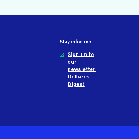
Stay informed
Sign up to
our
newsletter
Deltares
Digest