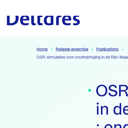
Naar hoofdcontent
To the homepage
Home
Reliable expertise
Publications
OSR-simulaties voor zoutindringing in de Rijn-M
OSR-
in 
: on