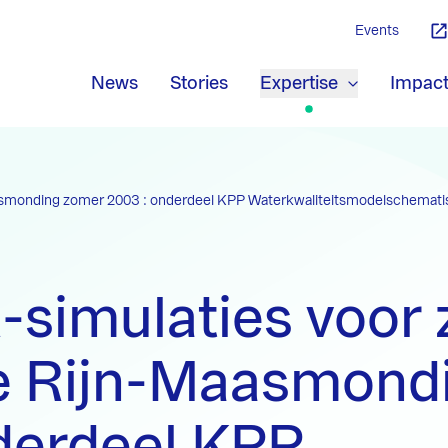
Events
News
Stories
Expertise
Impac
aasmonding zomer 2003 : onderdeel KPP Waterkwaliteitsmodelschematis
simulaties voor 
de Rijn-Maasmond
derdeel KPP