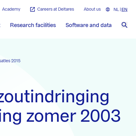
Academy
Careers at Deltares
About us
NL
Nederla
EN
Engl
t
Research facilities
Software and data
Sea
aties 2015
zoutindringing
ing zomer 2003