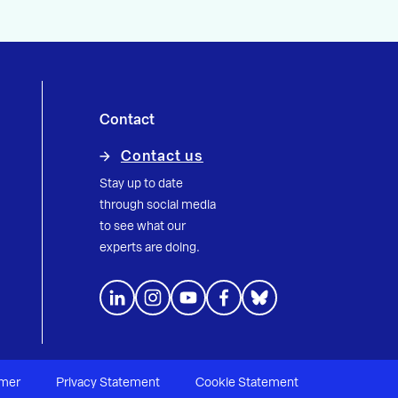
Contact
Contact us
Stay up to date
through social media
to see what our
experts are doing.
imer
Privacy Statement
Cookie Statement