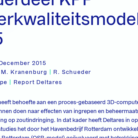
erkwaliteitsmode
5
 December 2015
.M. Kranenburg
|
R. Schueder
ype
|
Report Deltares
 heeft behoefte aan een proces-gebaseerd 3D-compu
nnen doen naar effecten van ingrepen en beheermaatr
g op zoutindringing. In dat kader heeft Deltares in 
studies het door het Havenbedrijf Rotterdam ontwikke