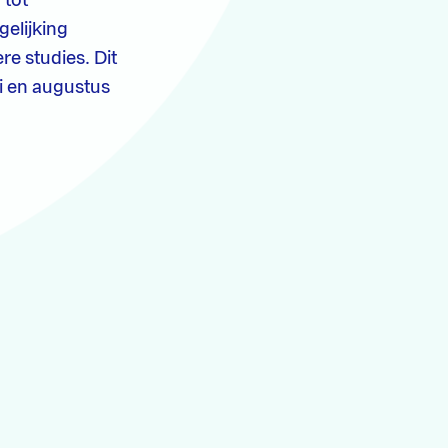
 tot
gelijking
re studies. Dit
ei en augustus