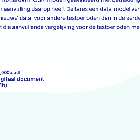
Rotterdam (OSR-model) geëvalueerd met betrekking
In aanvulling daarop heeft Deltares een data-model ver
nieuwe' data, voor andere testperioden dan in de eerde
ft die aanvullende vergelijking voor de testperioden m
_000a.pdf
igitaal document
Mb)