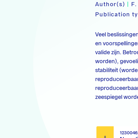
Author(s)
|
F.
Publication t
Veel beslissing
en voorspelling
valide zijn. Bet
worden), gevoeli
stabiliteit (wor
reproduceerbaar
reproduceerbaar
zeespiegel word
1230046