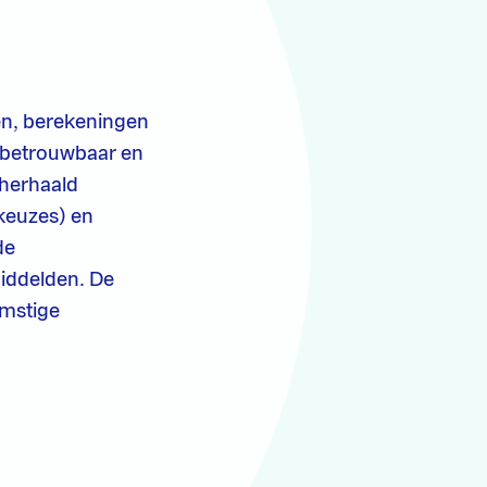
en, berekeningen
 betrouwbaar en
 herhaald
 keuzes) en
de
middelden. De
omstige