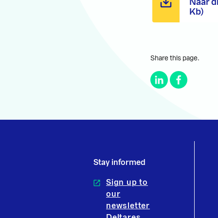
Naar d
Kb)
Share this page.
Stay informed
Sign up to
our
newsletter
Deltares