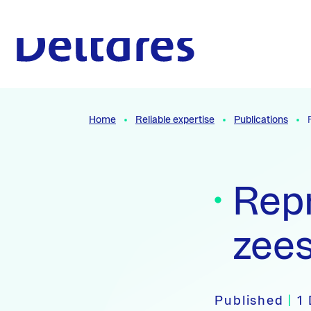
Naar hoofdcontent
To the homepage
Home
Reliable expertise
Publications
Rep
zee
Published
|
1