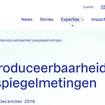
Events
News
Stories
Expertise
Impac
Reproduceerbaarheid zeespiegelmetingen
roduceerbaarhei
spiegelmetingen
 December 2016