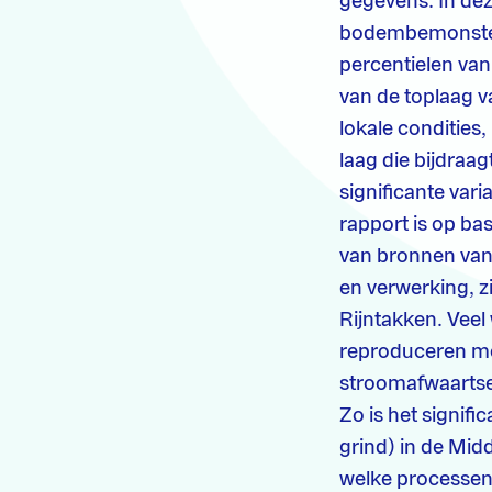
gegevens. In dez
bodembemonster
percentielen va
van de toplaag v
lokale condities,
laag die bijdraa
significante vari
rapport is op ba
van bronnen van
en verwerking, z
Rijntakken. Veel
reproduceren me
stroomafwaartse 
Zo is het signifi
grind) in de Mid
welke processen