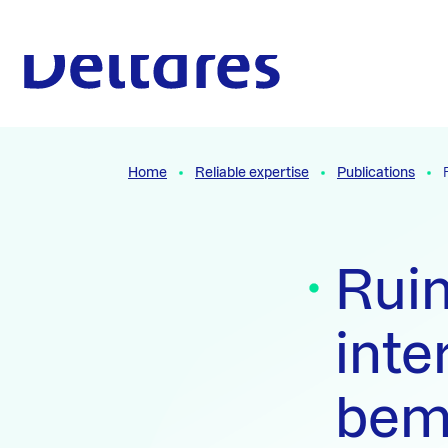
Naar hoofdcontent
To the homepage
Home
Reliable expertise
Publications
Ruim
inte
bem