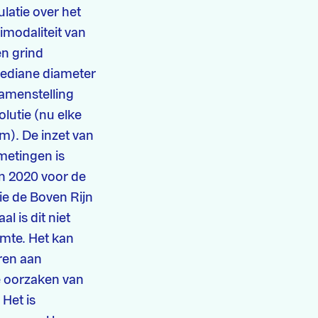
latie over het
imodaliteit van
en grind
mediane diameter
 samenstelling
olutie (nu elke
m). De inzet van
metingen is
n 2020 voor de
ie de Boven Rijn
l is dit niet
imte. Het kan
eren aan
de oorzaken van
Het is