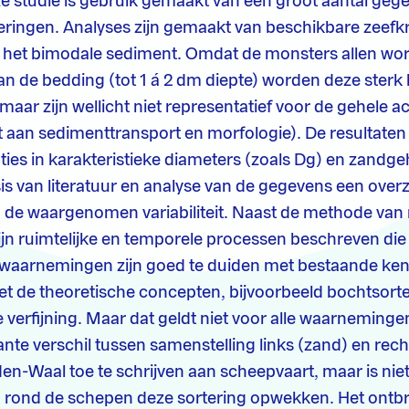
e studie is gebruik gemaakt van een groot aantal geg
ingen. Analyses zijn gemaakt van beschikbare zeef
n het bimodale sediment. Omdat de monsters allen 
an de bedding (tot 1 á 2 dm diepte) worden deze sterk
 maar zijn wellicht niet representatief voor de gehele ac
gt aan sedimenttransport en morfologie). De resultate
aties in karakteristieke diameters (zoals Dg) en zandgeha
sis van literatuur en analyse van de gegevens een over
 de waargenomen variabiliteit. Naast de methode va
ijn ruimtelijke en temporele processen beschreven die
 waarnemingen zijn goed te duiden met bestaande kenn
t de theoretische concepten, bijvoorbeeld bochtsorte
verfijning. Maar dat geldt niet voor alle waarneming
cante verschil tussen samenstelling links (zand) en rec
den-Waal toe te schrijven aan scheepvaart, maar is ni
 rond de schepen deze sortering opwekken. Het ontb