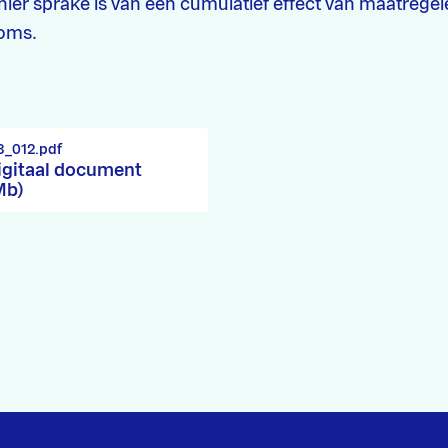
hier sprake is van een cumulatief effect van maatrege
ooms.
3_012.pdf
igitaal document
Mb)