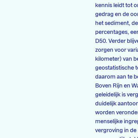
kennis leidt tot
gedrag en de oor
het sediment, de
percentages, een
D50. Verder blijv
zorgen voor vari
kilometer) van b
geostatistische 
daarom aan te b
Boven Rijn en Wa
geleidelijk is ve
duidelijk aantoo
worden veronders
menselijke ingre
vergroving in de