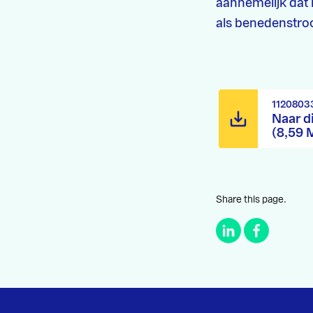
aannemelijk dat 
als benedenstr
1120803
Naar d
(8,59 
Share this page.