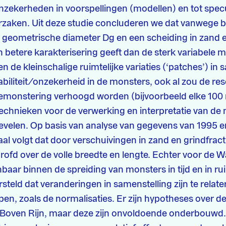
 onzekerheden in voorspellingen (modellen) en tot specu
zaken. Uit deze studie concluderen we dat vanwege b
 geometrische diameter Dg en een scheiding in zand 
 betere karakterisering geeft dan de sterk variabele 
en de kleinschalige ruimtelijke variaties (‘patches’) in
abiliteit/onzekerheid in de monsters, ook al zou de res
emonstering verhoogd worden (bijvoorbeeld elke 100 
technieken voor de verwerking en interpretatie van de 
evelen. Op basis van analyse van gegevens van 1995 e
al volgt dat door verschuivingen in zand en grindfract
rgrofd over de volle breedte en lengte. Echter voor de Waa
nbaar binnen de spreiding van monsters in tijd en in ru
teld dat veranderingen in samenstelling zijn te relat
pen, zoals de normalisaties. Er zijn hypotheses over 
 Boven Rijn, maar deze zijn onvoldoende onderbouwd. 