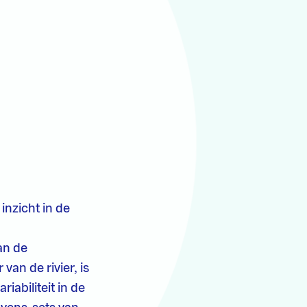
nzicht in de
an de
an de rivier, is
iabiliteit in de