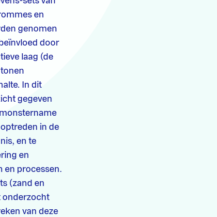
evens-sets van
krommes en
worden genomen
 beïnvloed door
tieve laag (de
n tonen
lte. In dit
zicht gegeven
n monstername
 optreden in de
is, en te
ring en
en en processen.
hts (zand en
et onderzocht
reken van deze