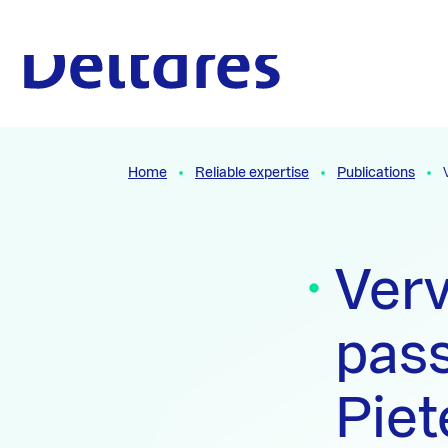
Naar hoofdcontent
To the homepage
Home
Reliable expertise
Publications
Ver
pass
Piet