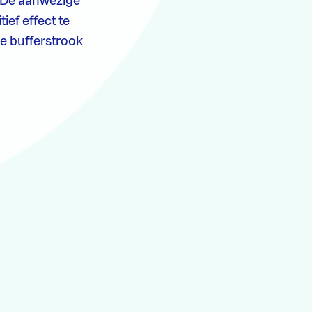
. De aanwezige
ief effect te
e bufferstrook