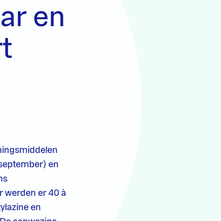
ar en
t
rmingsmiddelen
t september) en
ms
r werden er 40 à
ylazine en