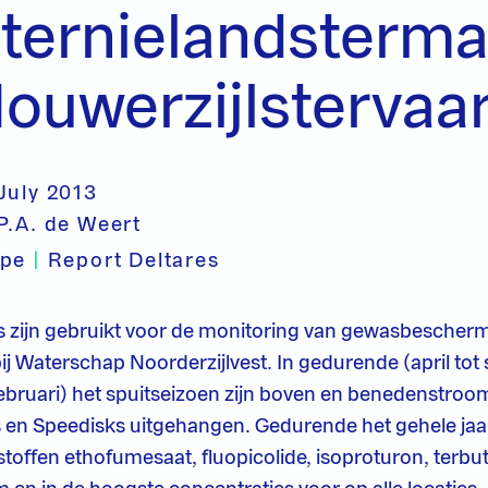
ternielandsterma
ouwerzijlstervaar
July 2013
P.A. de Weert
ype
|
Report Deltares
s zijn gebruikt voor de monitoring van gewasbesche
 bij Waterschap Noorderzijlvest. In gedurende (april to
februari) het spuitseizoen zijn boven en benedenstroo
s en Speedisks uitgehangen. Gedurende het gehele jaa
toffen ethofumesaat, fluopicolide, isoproturon, terbut