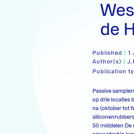
Wes
de H
Published
|
1 
Author(s)
|
J.
Publication t
Passive sampler
op drie locaties
na (oktober tot 
siliconenrubber
50 middelen De s