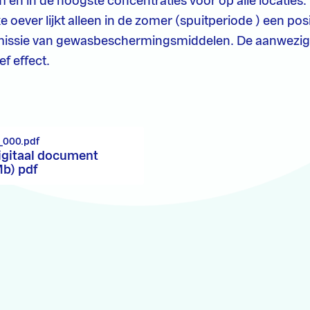
 en in de hoogste concentraties voor op alle locaties
e oever lijkt alleen in de zomer (spuitperiode ) een posit
issie van gewasbeschermingsmiddelen. De aanwezig
ef effect.
_000.pdf
igitaal document
Mb) pdf