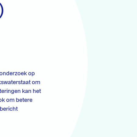
)
t onderzoek op
jkswaterstaat om
eteringen kan het
ok om betere
 bericht