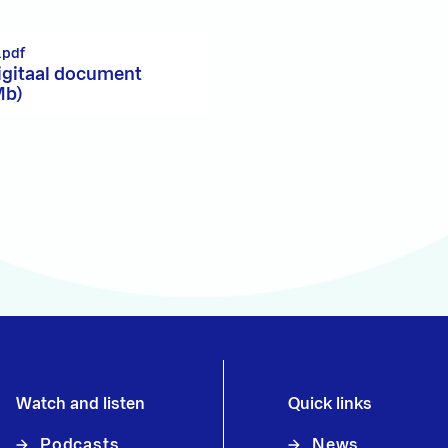
.pdf
igitaal document
Mb)
Watch and listen
Quick links
Podcasts
News