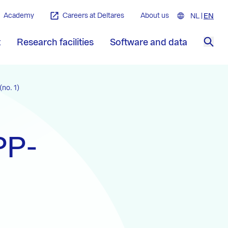
Academy
Careers at Deltares
About us
NL
Nederla
EN
Engl
t
Research facilities
Software and data
Sea
no. 1)
PP-