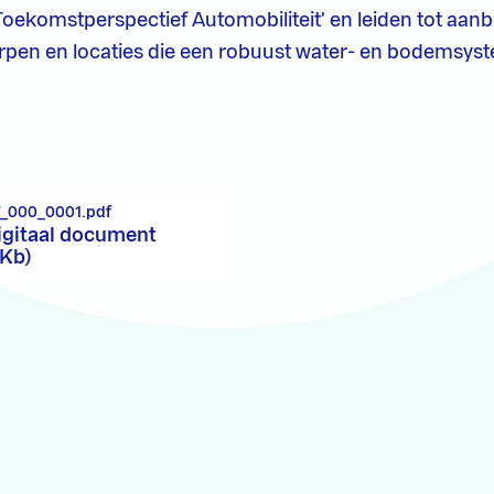
'Toekomstperspectief Automobiliteit' en leiden tot aan
rpen en locaties die een robuust water- en bodemsys
7_000_0001.pdf
igitaal document
 Kb)