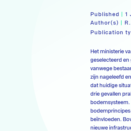
Published
|
1
Author(s)
|
R
Publication t
Het ministerie v
geselecteerd en 
vanwege bestaan
zijn nageleefd e
dat huidige situa
drie gevallen pr
bodemsysteem. V
bodemprincipes v
beïnvloeden. Bo
nieuwe infrastru