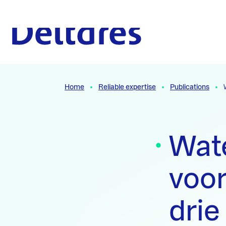
Naar hoofdcontent
To the homepage
Home
Reliable expertise
Publications
Wat
voor
drie