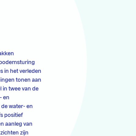
vakken
n bodemsturing
 in het verleden
ndingen tonen aan
l in twee van de
- en
 de water- en
s positief
en aanleg van
zichten zijn