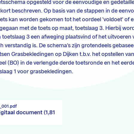
etsschema opgesteld voor de eenvoudige en gedetaille
kort beschreven. Op basis van de stappen in de eenv
oets kan worden gekomen tot het oordeel 'voldoet' of e
egaan met de toets op maat, toetslaag 3. Hierbij wor
toetslaag 3 een afweging plaatsvind of het uitvoeren 
 verstandig is. De schema's zijn grotendeels gebasee
sen Grasbekledingen op Dijken t.b.v. het opstellen van
el (BO) in de verlengde derde toetsronde en het eerd
slaag 1 voor grasbekledingen.
_001.pdf
igitaal document (1,81