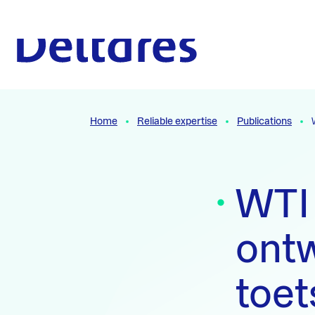
Naar hoofdcontent
To the homepage
Home
Reliable expertise
Publications
WTI
ontw
toet