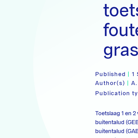
toe
fou
gra
Published
|
1
Author(s)
|
A.
Publication t
Toetslaag 1 en 2
buitentalud (GEB
buitentalud (GAB