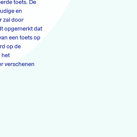
erde toets. De
oudige en
r zal door
dt opgemerkt dat
van een toets op
rd op de
 het
er verschenen