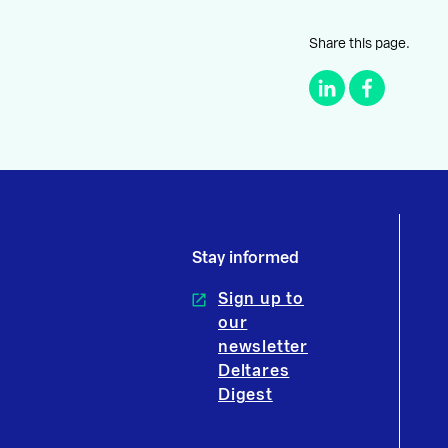
Share this page.
Stay informed
Sign up to
our
newsletter
Deltares
Digest