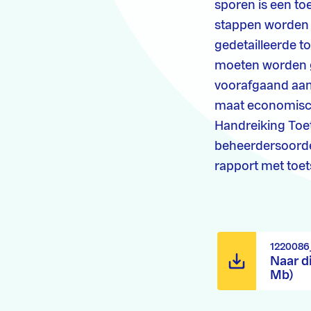
sporen is een to
stappen worden 
gedetailleerde t
moeten worden g
voorafgaand aan 
maat economisch
Handreiking Toet
beheerdersoorde
rapport met toet
1220086
Naar d
Mb)