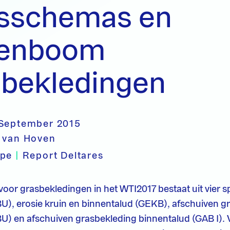
tsschemas en
tenboom
sbekledingen
 September 2015
 van Hoven
ype
|
Report Deltares
 voor grasbekledingen in het WTI2017 bestaat uit vier s
U), erosie kruin en binnentalud (GEKB), afschuiven g
U) en afschuiven grasbekleding binnentalud (GAB I). 