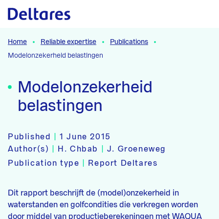
Naar hoofdcontent
Home
Reliable expertise
Publications
Modelonzekerheid belastingen
Modelonzekerheid
belastingen
Published
|
1 June 2015
Author(s)
|
H. Chbab
|
J. Groeneweg
Publication type
|
Report Deltares
Dit rapport beschrijft de (model)onzekerheid in
waterstanden en golfcondities die verkregen worden
door middel van productieberekeningen met WAQUA