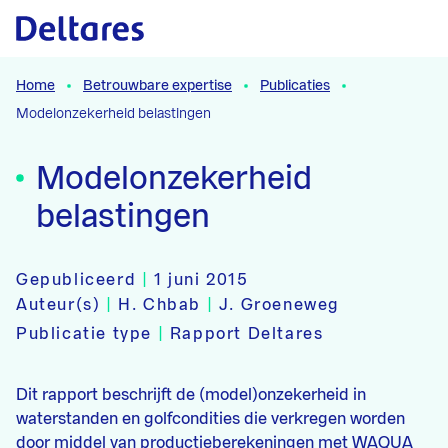
Naar hoofdcontent
Home
Betrouwbare expertise
Publicaties
Modelonzekerheid belastingen
Modelonzekerheid
belastingen
Gepubliceerd
|
1 juni 2015
Auteur(s)
|
H. Chbab
|
J. Groeneweg
Publicatie type
|
Rapport Deltares
Dit rapport beschrijft de (model)onzekerheid in
waterstanden en golfcondities die verkregen worden
door middel van productieberekeningen met WAQUA