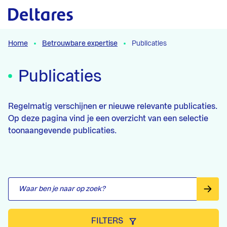
Ga direct naar de content
Ga direct naar de filters
Ga direct naar de resultaten
Home
Betrouwbare expertise
Publicaties
Publicaties
Regelmatig verschijnen er nieuwe relevante publicaties.
Op deze pagina vind je een overzicht van een selectie
toonaangevende publicaties.
FILTERS