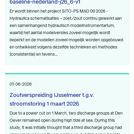
baseline-nederland-j26_6-v1
Er wordt binnen het project SITO-PS MAD 09 2026 -
Hydraulica schematisaties – zoet/zout continu gewerkt aan
een samenhangend hydraulisch modelinstrumentarium,
waarbij het aantal modelversies zoveel mogelijk wordt
beperkt en de modellen zoveel mogelijk worden opgebouwd
en ontwikkeld volgens dezelfde technieken en methodes
(consistentie) en tevens…
01-06-2026
Zoutverspreiding IJsselmeer t.g.v.
stroomstoring 1 maart 2026
Due to a power cut on 1 March, two discharge groups at Den
Oever remained open during high tide at sea. During this
study, it was initially thought that a third discharge group had