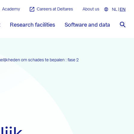
Academy
Careers at Deltares
About us
NL
Nederla
EN
Engl
t
Research facilities
Software and data
Sea
elijkheden om schades te bepalen : fase 2
ijk