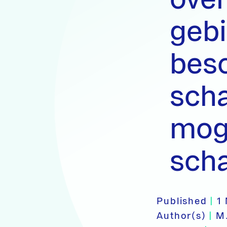
gebi
bes
scha
mog
scha
Published
|
1
Author(s)
|
M.