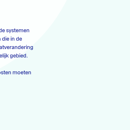
ende systemen
die in de
atverandering
lijk gebied.
kosten moeten