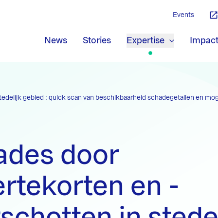
Events
News
Stories
Expertise
Impac
edelijk gebied : quick scan van beschikbaarheid schadegetallen en mog
ades door
rtekorten en -
schotten in stedel