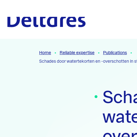
Naar hoofdcontent
To the homepage
Home
Reliable expertise
Publications
Schades door watertekorten en -overschotten in st
Sch
wate
over