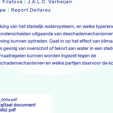
. Filatova
|
J.A.L.C. Verheijen
ype
|
Report Deltares
rking van het stedelijk watersysteem, en welke typer
onderscheiden uitgaande van deschademechanismen 
ng kunnen optreden. Gaat in op het effect van klima
s gevolg van overschot of tekort aan water in een stede
 maatregelen kunnen worden ingezet tegen de
eschademechanismen en welke partijen daarvoor de 
_000a.pdf
igitaal document
 Mb) pdf