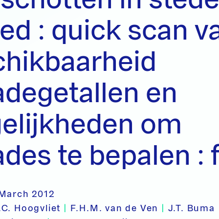
ed : quick scan v
chikbaarheid
degetallen en
elijkheden om
des te bepalen : 
 March 2012
C. Hoogvliet
|
F.H.M. van de Ven
|
J.T. Buma