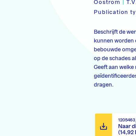
Oostrom
|
T.V
Publication t
Beschrijft de we
kunnen worden 
bebouwde omgevi
op de schades al
Geeft aan welke
geïdentificeerd
dragen.
1205463
Naar d
(14,92