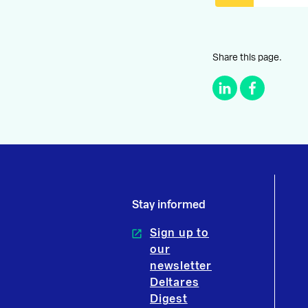
Share this page.
Stay informed
Sign up to
our
newsletter
Deltares
Digest