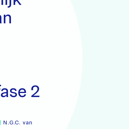
an
fase 2
|
N.G.C. van