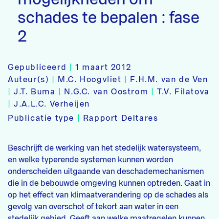
schades te bepalen : fase
2
Gepubliceerd
|
1 maart 2012
Auteur(s)
|
M.C. Hoogvliet
|
F.H.M. van de Ven
|
J.T. Buma
|
N.G.C. van Oostrom
|
T.V. Filatova
|
J.A.L.C. Verheijen
Publicatie type
|
Rapport Deltares
Beschrijft de werking van het stedelijk watersysteem,
en welke typerende systemen kunnen worden
onderscheiden uitgaande van deschademechanismen
die in de bebouwde omgeving kunnen optreden. Gaat in
op het effect van klimaatverandering op de schades als
gevolg van overschot of tekort aan water in een
stedelijk gebied. Geeft aan welke maatregelen kunnen