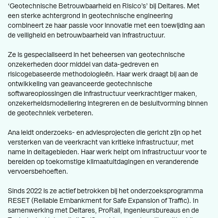
‘Geotechnische Betrouwbaarheid en Risico’s’ bij Deltares. Met
een sterke achtergrond in geotechnische engineering
combineert ze haar passie voor innovatie met een toewijding aan
de veiligheid en betrouwbaarheid van infrastructuur.
Ze is gespecialiseerd in het beheersen van geotechnische
onzekerheden door middel van data-gedreven en
risicogebaseerde methodologieën. Haar werk draagt bij aan de
ontwikkeling van geavanceerde geotechnische
softwareoplossingen die infrastructuur veerkrachtiger maken,
onzekerheidsmodellering integreren en de besluitvorming binnen
de geotechniek verbeteren.
Ana leidt onderzoeks- en adviesprojecten die gericht zijn op het
versterken van de veerkracht van kritieke infrastructuur, met
name in deltagebieden. Haar werk helpt om infrastructuur voor te
bereiden op toekomstige klimaatuitdagingen en veranderende
vervoersbehoeften.
Sinds 2022 is ze actief betrokken bij het onderzoeksprogramma
RESET (Reliable Embankment for Safe Expansion of Traffic). In
samenwerking met Deltares, ProRail, ingenieursbureaus en de