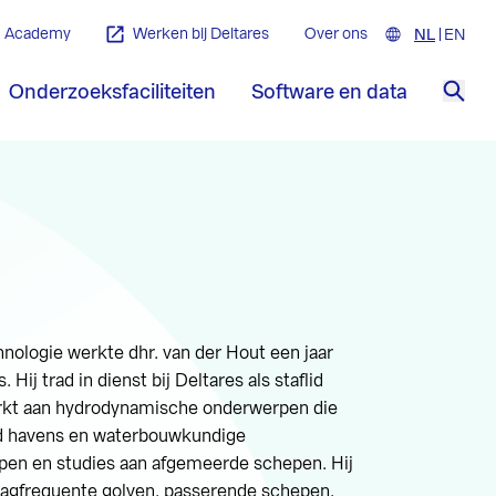
Academy
Werken bij Deltares
Over ons
NL
Nederla
EN
Engl
Onderzoeksfaciliteiten
Software en data
Zoe
ologie werkte dhr. van der Hout een jaar
ij trad in dienst bij Deltares als staflid
erkt aan hydrodynamische onderwerpen die
nd havens en waterbouwkundige
pen en studies aan afgemeerde schepen. Hij
laagfrequente golven, passerende schepen,