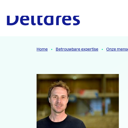
Naar hoofdcontent
Naar homepage
Home
Betrouwbare expertise
Onze mens