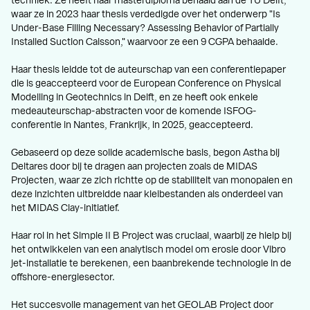
techniek. Ze heeft haar masterdiploma behaald aan de TU Delft,
waar ze in 2023 haar thesis verdedigde over het onderwerp "Is
Under-Base Filling Necessary? Assessing Behavior of Partially
Installed Suction Caisson," waarvoor ze een 9 CGPA behaalde.
Haar thesis leidde tot de auteurschap van een conferentiepaper
die is geaccepteerd voor de European Conference on Physical
Modelling in Geotechnics in Delft, en ze heeft ook enkele
medeauteurschap-abstracten voor de komende ISFOG-
conferentie in Nantes, Frankrijk, in 2025, geaccepteerd.
Gebaseerd op deze solide academische basis, begon Astha bij
Deltares door bij te dragen aan projecten zoals de MIDAS
Projecten, waar ze zich richtte op de stabiliteit van monopalen en
deze inzichten uitbreidde naar kleibestanden als onderdeel van
het MIDAS Clay-initiatief.
Haar rol in het Simple II B Project was cruciaal, waarbij ze hielp bij
het ontwikkelen van een analytisch model om erosie door Vibro
jet-installatie te berekenen, een baanbrekende technologie in de
offshore-energiesector.
Het succesvolle management van het GEOLAB Project door