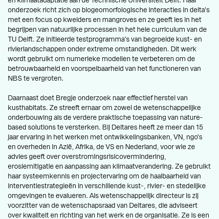
en klimaatadaptatie aan de Technische Universiteit Delft. Haar
onderzoek richt zich op biogeomorfologische interacties in delta's
met een focus op kwelders en mangroves en ze geeft les in het
begrijpen van natuurlijke processen in het hele curriculum van de
TU Delft. Ze initieerde testprogramma's van begroeide kust- en
rivierlandschappen onder extreme omstandigheden. Dit werk
wordt gebruikt om numerieke modellen te verbeteren om de
betrouwbaarheid en voorspelbaarheid van het functioneren van
NBS te vergroten.
Daarnaast doet Bregje onderzoek naar effectief herstel van
kusthabitats. Ze streeft ernaar om zowel de wetenschappelijke
onderbouwing als de verdere praktische toepassing van nature-
based solutions te versterken. Bij Deltares heeft ze meer dan 15
jaar ervaring in het werken met ontwikkelingsbanken, VN, ngo's
en overheden in Azië, Afrika, de VS en Nederland, voor wie ze
advies geeft over overstromingsrisicovermindering,
erosiemitigatie en aanpassing aan klimaatverandering. Ze gebruikt
haar systeemkennis en projectervaring om de haalbaarheid van
interventiestrategieën in verschillende kust-, rivier- en stedelijke
omgevingen te evalueren. Als wetenschappelijk directeur is zij
voorzitter van de wetenschapsraad van Deltares, die adviseert
over kwaliteit en richting van het werk en de organisatie. Ze is een