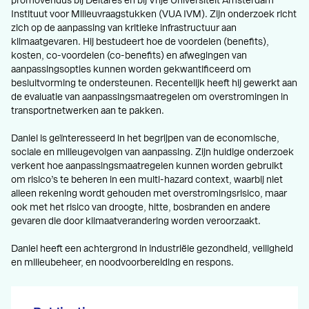
promovendus bij Deltares en bij Vrije Universiteit Amsterdam
Instituut voor Milieuvraagstukken (VUA IVM). Zijn onderzoek richt
zich op de aanpassing van kritieke infrastructuur aan
klimaatgevaren. Hij bestudeert hoe de voordelen (benefits),
kosten, co-voordelen (co-benefits) en afwegingen van
aanpassingsopties kunnen worden gekwantificeerd om
besluitvorming te ondersteunen. Recentelijk heeft hij gewerkt aan
de evaluatie van aanpassingsmaatregelen om overstromingen in
transportnetwerken aan te pakken.
Daniel is geïnteresseerd in het begrijpen van de economische,
sociale en milieugevolgen van aanpassing. Zijn huidige onderzoek
verkent hoe aanpassingsmaatregelen kunnen worden gebruikt
om risico’s te beheren in een multi-hazard context, waarbij niet
alleen rekening wordt gehouden met overstromingsrisico, maar
ook met het risico van droogte, hitte, bosbranden en andere
gevaren die door klimaatverandering worden veroorzaakt.
Daniel heeft een achtergrond in industriële gezondheid, veiligheid
en milieubeheer, en noodvoorbereiding en respons.