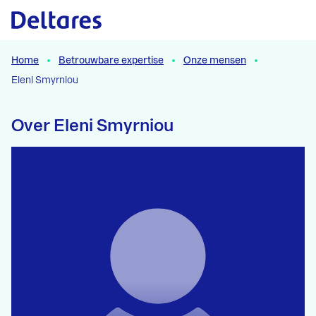
Naar hoofdcontent
Home
Betrouwbare expertise
Onze mensen
Eleni Smyrniou
Over Eleni Smyrniou