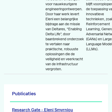
voor nauwkeurigere
blijft vooroplope
engineeringontwerpen.
de toepassing v
Door haar werk levert
innovatieve
Eleni een belangrijke
technieken, zoa
bijdrage aan de missie
Reinforcement
van Deltares, “Enabling
Learning, Gener
Delta Life”, door
Adversarial Net
baanbrekend onderzoek
(GANs) en Large
te vertalen naar
Language Mode
praktische, robuuste
(LLMs).
oplossingen die de
veiligheid en veerkracht
van de infrastructuur
vergroten.
Publicaties
Research Gate - Eleni Smyrniou