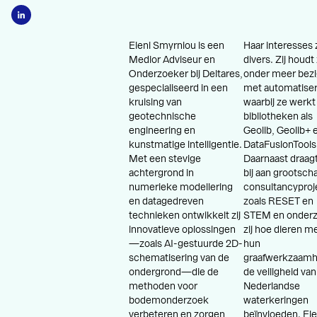
Eleni Smyrniou is een
Haar interesses z
Medior Adviseur en
divers. Zij houdt
Onderzoeker bij Deltares,
onder meer bez
gespecialiseerd in een
met automatiser
kruising van
waarbij ze werk
geotechnische
bibliotheken als
engineering en
Geolib, Geolib+ 
kunstmatige intelligentie.
DataFusionTools
Met een stevige
Daarnaast draagt 
achtergrond in
bij aan grootscha
numerieke modellering
consultancyproj
en datagedreven
zoals RESET en
technieken ontwikkelt zij
STEM en onder
innovatieve oplossingen
zij hoe dieren m
—zoals AI-gestuurde 2D-
hun
schematisering van de
graafwerkzaam
ondergrond—die de
de veiligheid van
methoden voor
Nederlandse
bodemonderzoek
waterkeringen
verbeteren en zorgen
beïnvloeden. Ele