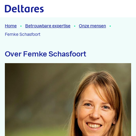
Naar hoofdcontent
Home
Betrouwbare expertise
Onze mensen
Femke Schasfoort
Over Femke Schasfoort