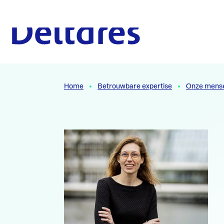
Naar hoofdcontent
Naar homepage
Home
Betrouwbare expertise
Onze mens