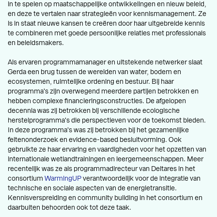
in te spelen op maatschappelijke ontwikkelingen en nieuw beleid,
en deze te vertalen naar strategieën voor kennismanagement. Ze
is in staat nieuwe kansen te creëren door haar uitgebreide kennis
te combineren met goede persoonlijke relaties met professionals
en beleidsmakers.
Als ervaren programmamanager en uitstekende netwerker slaat
Gerda een brug tussen de werelden van water, bodem en
ecosystemen, ruimtelijke ordening en bestuur. Bij haar
programma's zijn overwegend meerdere partijen betrokken en
hebben complexe financieringsconstructies. De afgelopen
decennia was zij betrokken bij verschillende ecologische
herstelprogramma's die perspectieven voor de toekomst bieden.
In deze programma's was zij betrokken bij het gezamenlijke
feitenonderzoek en evidence-based besluitvorming. Ook
gebruikte ze haar ervaring en vaardigheden voor het opzetten van
internationale wetlandtrainingen en leergemeenschappen. Meer
recentelijk was ze als programmadirecteur van Deltares in het
consortium
WarmingUP
verantwoordelijk voor de integratie van
technische en sociale aspecten van de energietransitie.
Kennisverspreiding en community building in het consortium en
daarbuiten behoorden ook tot deze taak.