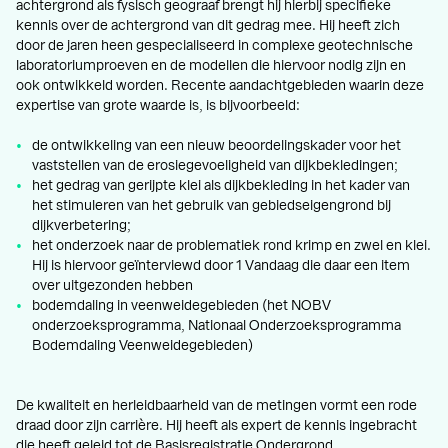
achtergrond als fysisch geograaf brengt hij hierbij specifieke
kennis over de achtergrond van dit gedrag mee. Hij heeft zich
door de jaren heen gespecialiseerd in complexe geotechnische
laboratoriumproeven en de modellen die hiervoor nodig zijn en
ook ontwikkeld worden. Recente aandachtgebieden waarin deze
expertise van grote waarde is, is bijvoorbeeld:
de ontwikkeling van een nieuw beoordelingskader voor het
vaststellen van de erosiegevoeligheid van dijkbekledingen;
het gedrag van gerijpte klei als dijkbekleding in het kader van
het stimuleren van het gebruik van gebiedseigengrond bij
dijkverbetering;
het onderzoek naar de problematiek rond krimp en zwel en klei.
Hij is hiervoor geïnterviewd door 1 Vandaag die daar een item
over uitgezonden hebben
bodemdaling in veenweidegebieden (het NOBV
onderzoeksprogramma, Nationaal Onderzoeksprogramma
Bodemdaling Veenweidegebieden)
De kwaliteit en herleidbaarheid van de metingen vormt een rode
draad door zijn carrière. Hij heeft als expert de kennis ingebracht
die heeft geleid tot de Basisregistratie Ondergrond