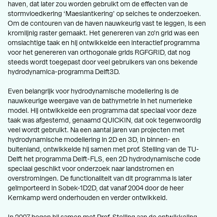
haven, dat later zou worden gebruikt om de effecten van de
stormvloedkering ‘Maeslantkering’ op seiches te onderzoeken.
Om de contouren van de haven nauwkeurig vast te leggen, is een
kromlijnig raster gemaakt. Het genereren van zo'n grid was een
omslachtige taak en hij ontwikkelde een interactief programma
voor het genereren van orthogonale grids RGFGRID, dat nog
steeds wordt toegepast door veel gebruikers van ons bekende
hydrodynamica-programma Delft3D.
Even belangrijk voor hydrodynamische modellering is de
nauwkeurige weergave van de bathymetrie in het numerieke
model. Hij ontwikkelde een programma dat speciaal voor deze
taak was afgestemd, genaamd QUICKIN, dat ook tegenwoordig
veel wordt gebruikt. Na een aantal jaren van projecten met
hydrodynamische modellering in 2D en 3D, in binnen- en
buitenland, ontwikkelde hij samen met prof. Stelling van de TU-
Delft het programma Delft-FLS, een 2D hydrodynamische code
speciaal geschikt voor onderzoek naar landstromen en
overstromingen. De functionaliteit van dit programma is later
geïmporteerd in Sobek-1D2D, dat vanaf 2004 door de heer
Kernkamp werd onderhouden en verder ontwikkeld.