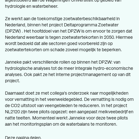
afgestudeerd aan de Wageningen Universiteit op gebied van
hydrologie en waterbeheer.
Ze werkt aan de toekomstige zoetwaterbeschikbaarheid in
Nederland, binnen het project Deltaprogramma Zoetwater
(DPZW) . Het hoofddoel van het DPZW is om ervoor te zorgen dat
Nederland weerbaar is tegen zoetwatertekorten in 2050. Hiermee
wordt bedoeld dat alle sectoren goed voorbereid zijn op
zoetwatertekorten om schade zoveel mogelijk te beperken.
Janneke pakt verschillende rollen op binnen het DPZW: van
hydrologische analyses tot de meer integrale hydro-economische
analyses. Ook pakt ze het interne projectmanagement op van dit
project.
Daarnaast doet ze met collega’s onderzoek naar mogelijkheden
voor vernatting in het veenweidegebied. De vernatting is nodig om
de CO2 uitstoot van veengebieden te reduceren. In het project
NL2120 zijn twee pilots opgezet: een aangepast melkveebedrijf en
natte teelten. Momenteel werkt Janneke voor deze twee pilots
aan het monitoringsplan om de waterbalans te monitoren.
Deze pagina delen.