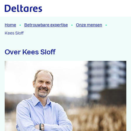
Naar hoofdcontent
Home
Betrouwbare expertise
Onze mensen
Kees Sloff
Over Kees Sloff