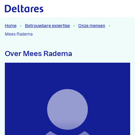
Naar hoofdcontent
Home
Betrouwbare expertise
Onze mensen
Mees Radema
Over Mees Radema