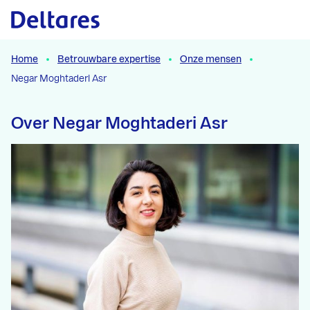
Naar hoofdcontent
Home
Betrouwbare expertise
Onze mensen
Negar Moghtaderi Asr
Over Negar Moghtaderi Asr