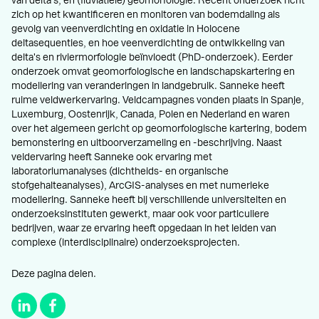
van delta's, en (fluviatiele) geomorfologie. Recent onderzoek richt
zich op het kwantificeren en monitoren van bodemdaling als
gevolg van veenverdichting en oxidatie in Holocene
deltasequenties, en hoe veenverdichting de ontwikkeling van
delta's en riviermorfologie beïnvloedt (PhD-onderzoek). Eerder
onderzoek omvat geomorfologische en landschapskartering en
modellering van veranderingen in landgebruik. Sanneke heeft
ruime veldwerkervaring. Veldcampagnes vonden plaats in Spanje,
Luxemburg, Oostenrijk, Canada, Polen en Nederland en waren
over het algemeen gericht op geomorfologische kartering, bodem
bemonstering en uitboorverzameling en -beschrijving. Naast
veldervaring heeft Sanneke ook ervaring met
laboratoriumanalyses (dichtheids- en organische
stofgehalteanalyses), ArcGIS-analyses en met numerieke
modellering. Sanneke heeft bij verschillende universiteiten en
onderzoeksinstituten gewerkt, maar ook voor particuliere
bedrijven, waar ze ervaring heeft opgedaan in het leiden van
complexe (interdisciplinaire) onderzoeksprojecten.
Deze pagina delen.