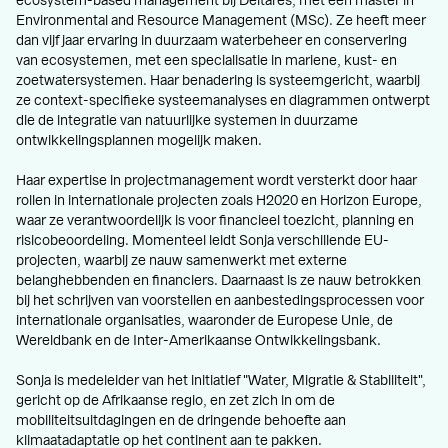
ecosystem-based management bij Deltares, met een master in
Environmental and Resource Management (MSc). Ze heeft meer
dan vijf jaar ervaring in duurzaam waterbeheer en conservering
van ecosystemen, met een specialisatie in mariene, kust- en
zoetwatersystemen. Haar benadering is systeemgericht, waarbij
ze context-specifieke systeemanalyses en diagrammen ontwerpt
die de integratie van natuurlijke systemen in duurzame
ontwikkelingsplannen mogelijk maken.
Haar expertise in projectmanagement wordt versterkt door haar
rollen in internationale projecten zoals H2020 en Horizon Europe,
waar ze verantwoordelijk is voor financieel toezicht, planning en
risicobeoordeling. Momenteel leidt Sonja verschillende EU-
projecten, waarbij ze nauw samenwerkt met externe
belanghebbenden en financiers. Daarnaast is ze nauw betrokken
bij het schrijven van voorstellen en aanbestedingsprocessen voor
internationale organisaties, waaronder de Europese Unie, de
Wereldbank en de Inter-Amerikaanse Ontwikkelingsbank.
Sonja is medeleider van het initiatief "Water, Migratie & Stabiliteit",
gericht op de Afrikaanse regio, en zet zich in om de
mobiliteitsuitdagingen en de dringende behoefte aan
klimaatadaptatie op het continent aan te pakken.