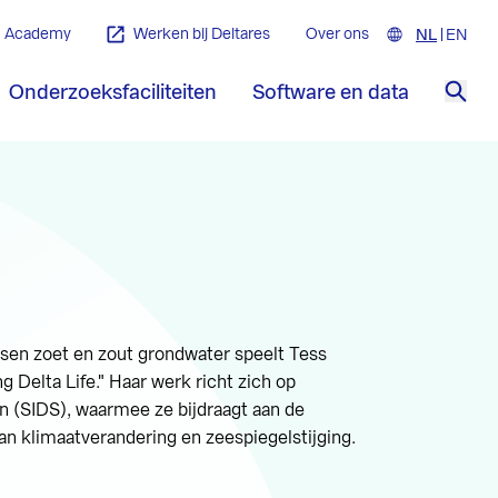
Academy
Werken bij Deltares
Over ons
NL
Nederla
EN
Engl
Onderzoeksfaciliteiten
Software en data
Zoe
ssen zoet en zout grondwater speelt Tess
ng Delta Life." Haar werk richt zich op
en (SIDS), waarmee ze bijdraagt aan de
van klimaatverandering en zeespiegelstijging.