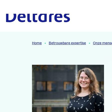
Naar hoofdcontent
Naar homepage
Home
Betrouwbare expertise
Onze mens