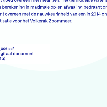
goed overeen met metingen. Het gemiddelde waters
n berekening in maximale op-en afwaaiing bedraagt o
t overeen met de nauwkeurigheid van een in 2014 on
satie voor het Volkerak-Zoommeer.
_006.pdf
igitaal document
Mb)