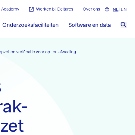
Academy
Werken bij Deltares
Over ons
NL
Nederla
EN
Engl
Onderzoeksfaciliteiten
Software en data
Zoe
t en verificatie voor op- en afwaaiing
3
rak-
zet