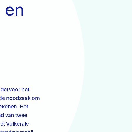
- en
del voor het
s de noodzaak om
ekenen. Het
nd van twee
et Volkerak-