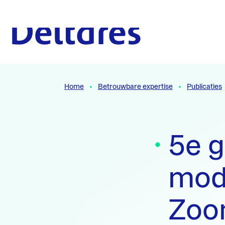
Naar hoofdcontent
Naar homepage
Home
Betrouwbare expertise
Publicaties
5e 
mode
Zoo