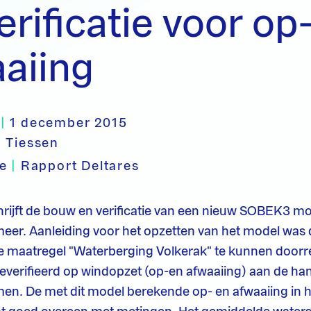
erificatie voor op
aiing
|
1 december 2015
 Tiessen
pe
|
Rapport Deltares
hrijft de bouw en verificatie van een nieuw SOBEK3 mo
er. Aanleiding voor het opzetten van het model wa
de maatregel "Waterberging Volkerak" te kunnen doorr
geverifieerd op windopzet (op-en afwaaiing) aan de ha
men. De met dit model berekende op- en afwaaiing in h