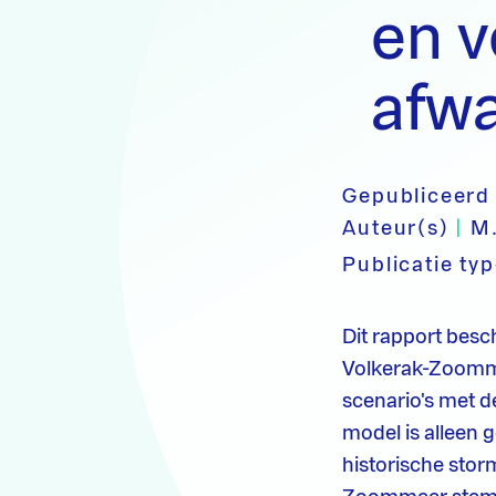
en v
afwa
Gepubliceerd
Auteur(s)
|
M.
Publicatie ty
Dit rapport besc
Volkerak-Zoomme
scenario's met 
model is alleen 
historische stor