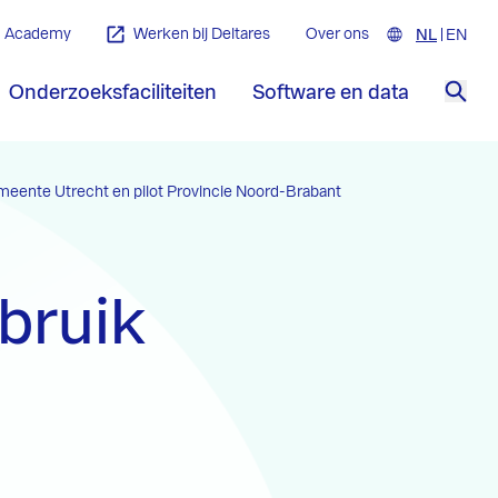
Academy
Werken bij Deltares
Over ons
NL
Nederla
EN
Engl
Onderzoeksfaciliteiten
Software en data
Zoe
emeente Utrecht en pilot Provincie Noord-Brabant
bruik