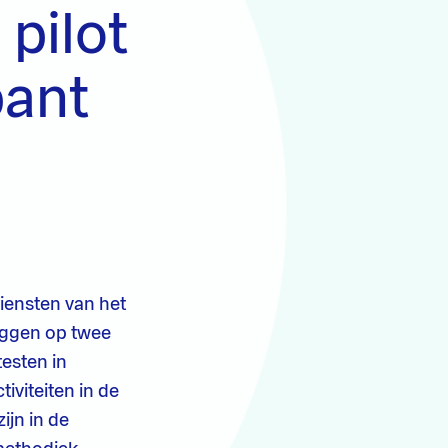
pilot
bant
iensten van het
eggen op twee
testen in
iviteiten in de
ijn in de