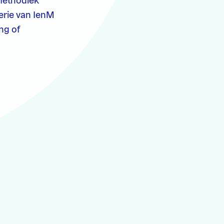
 methodiek
terie van IenM
ng of