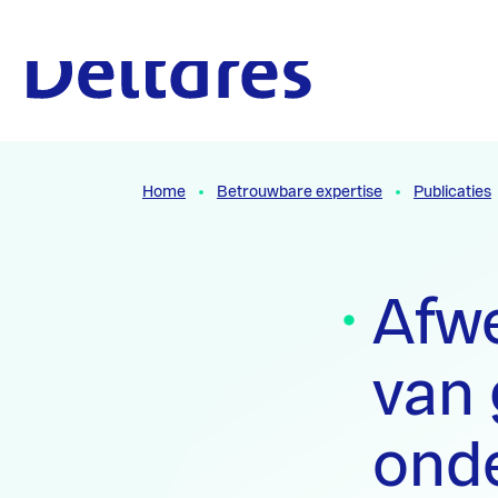
Naar hoofdcontent
Naar homepage
Home
Betrouwbare expertise
Publicaties
Afwe
van
onde