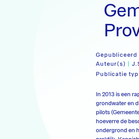
Geme
Pro
Gepubliceerd
Auteur(s)
|
J.
Publicatie ty
In 2013 is een r
grondwater en d
pilots (Gemeente
hoeverre de besc
ondergrond en he