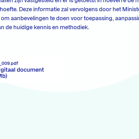
iaten zijn vastgesteld en er is getoetst in hoeverre de
behoefte. Deze informatie zal vervolgens door het Minis
 om aanbevelingen te doen voor toepassing, aanpassi
an de huidige kennis en methodiek.
_009.pdf
igitaal document
Mb)