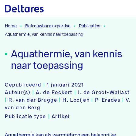
Naar hoofdcontent
Home
Betrouwbare expertise
Publicaties
Aquathermie, van kennis naar toepassing
Aquathermie, van kennis
naar toepassing
Gepubliceerd
|
1 januari 2021
Auteur(s)
|
A. de Fockert
|
I. de Groot-Wallast
|
R. van der Brugge
|
H. Looijen
|
P. Erades
|
V.
van den Berg
Publicatie type
|
Artikel
Aquathermie kan als warmtebron een belangrijke