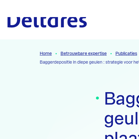
Naar hoofdcontent
Naar homepage
Home
Betrouwbare expertise
Publicaties
Baggerdepositie in diepe geulen : strategie voor h
Bagg
geul
pla