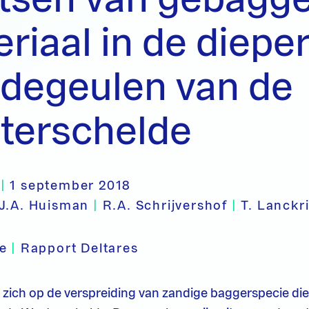
riaal in de diepe
jdegeulen van de
terschelde
|
1 september 2018
J.A. Huisman
|
R.A. Schrijvershof
|
T. Lanckr
pe
|
Rapport Deltares
t zich op de verspreiding van zandige baggerspecie die 