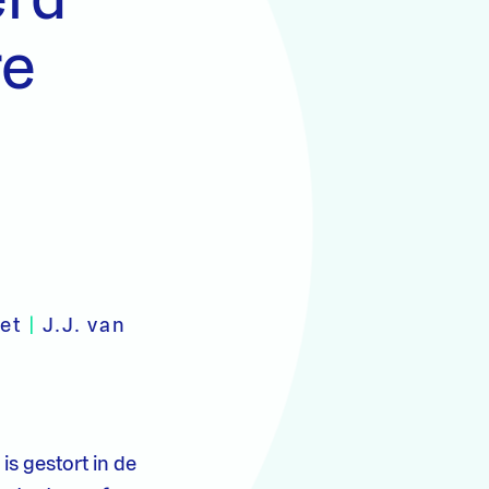
re
iet
|
J.J. van
is gestort in de