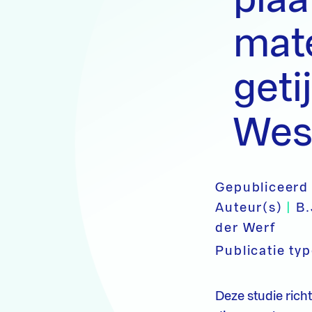
mate
geti
Wes
Gepubliceerd
Auteur(s)
|
B.
der Werf
Publicatie ty
Deze studie rich