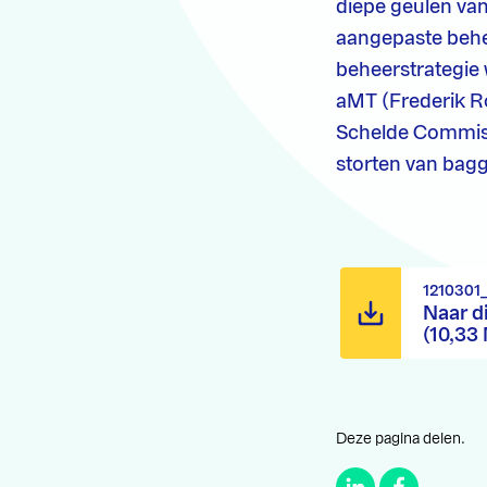
diepe geulen van
aangepaste behee
beheerstrategie 
aMT (Frederik R
Schelde Commiss
storten van bagg
1210301
Naar d
(10,33
Deze pagina delen.